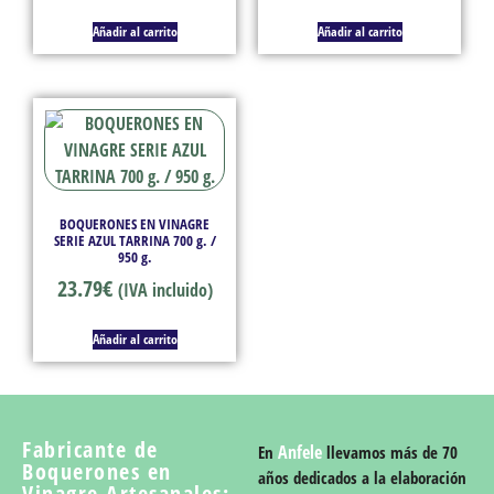
Añadir al carrito
Añadir al carrito
BOQUERONES EN VINAGRE
SERIE AZUL TARRINA 700 g. /
950 g.
23.79
€
(IVA incluido)
Añadir al carrito
Fabricante de
Anfele
En
llevamos más de 70
Boquerones en
años dedicados a la elaboración
Vinagre Artesanales: