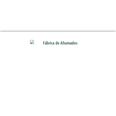
Contacto
916 421 237
anfele@anfele.com
Calle La Bañeza 48 28947 Fuenlabrada Madrid (España)
Enlaces de Interés
Comprar ahumados en Fuenlabrada
Proveedor de ahumados Madrid
Ahumados artesanales en Madrid
Fábrica de ahumados en Madrid
Ahumados de pescado premium