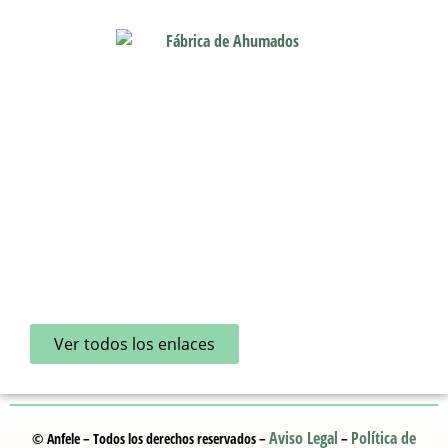
Contacto
916 421 237
anfele@anfele.com
Calle La Bañeza 48 28947 Fuenlabrada Madrid (España)
Enlaces de Interés
Comprar ahumados en Fuenlabrada
Proveedor de ahumados Madrid
Ahumados artesanales en Madrid
Fábrica de ahumados en Madrid
Ahumados de pescado premium
Ver todos los enlaces
Aviso Legal
Política de
© Anfele – Todos los derechos reservados –
–