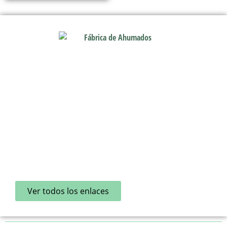
Contacto
916 421 237
anfele@anfele.com
Calle La Bañeza 48 28947 Fuenlabrada Madrid (España)
Enlaces de Interés
Comprar ahumados en Fuenlabrada
Proveedor de ahumados Madrid
Ahumados artesanales en Madrid
Fábrica de ahumados en Madrid
Ahumados de pescado premium
Ver todos los enlaces